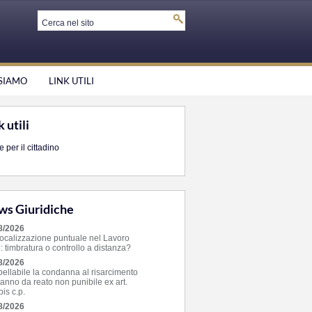
SIAMO
LINK UTILI
k utili
 per il cittadino
s Giuridiche
8/2026
ocalizzazione puntuale nel Lavoro
: timbratura o controllo a distanza?
8/2026
pellabile la condanna al risarcimento
anno da reato non punibile ex art.
is c.p.
8/2026