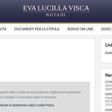
EVA LUCILLA VISCA
NOTAIO
VITÀ
DOCUMENTI PER LA STIPULA
SERVIZI ON-LINE
DOVE 
Lin
Guide
New
07/0
Geol
Agile
gliere dati e cookie di terze parti per migliorare l'esperienza
06/0
are il plugin è necessario dare il consenso.
Inap
del d
131-b
ificare le preferenze sulla Cookie Policy
05/0