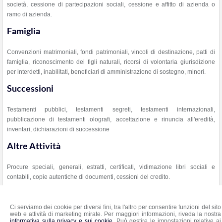
società, cessione di partecipazioni sociali, cessione e affitto di azienda o
ramo di azienda.
Famiglia
Convenzioni matrimoniali, fondi patrimoniali, vincoli di destinazione, patti di
famiglia, riconoscimento dei figli naturali, ricorsi di volontaria giurisdizione
per interdetti, inabilitati, beneficiari di amministrazione di sostegno, minori.
Successioni
Testamenti pubblici, testamenti segreti, testamenti internazionali,
pubblicazione di testamenti olografi, accettazione e rinuncia all'eredità,
inventari, dichiarazioni di successione
Altre Attività
Procure speciali, generali, estratti, certificati, vidimazione libri sociali e
contabili, copie autentiche di documenti, cessioni del credito.
Ci serviamo dei cookie per diversi fini, tra l'altro per consentire funzioni del sito
web e attività di marketing mirate. Per maggiori informazioni, riveda la nostra
Eva Lucilla Visca
informativa sulla privacy e sui cookie
. Può gestire le impostazioni relative ai